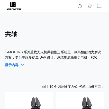
共轴
T-MOTOR A系列重载无人机共轴推进系统是一款高性能动力解决
方案，专为重载多旋翼 UAV 设计。系统集成高推力电机、FOC
ESC 和共轴螺旋桨，确保高效能量管理、飞行稳定性和强大载荷能
显示内容
力。支持 14S、18S、24S 电压配置，该系统可为航测物流、工业
作业及高负载无人机应用提供强劲动力，是高要求 UAV 任务的理
想选择。
总计
10
个记录
排序方式: 价格: 由低至高