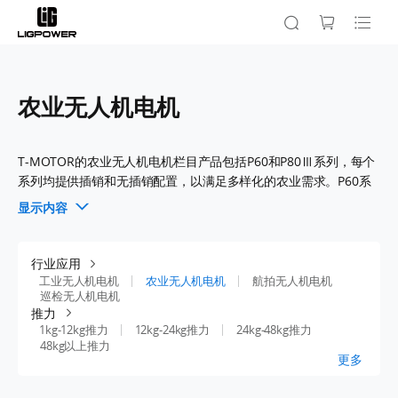
农业无人机电机
T-MOTOR的农业无人机电机栏目产品包括P60和P80Ⅲ系列，每个
系列均提供插销和无插销配置，以满足多样化的农业需求。P60系
列配备KV170电机，提供高达8.4kg的强劲推力，适合高效的喷洒和
显示内容
播种作业。而P80Ⅲ系列则配备KV100电机，具备高达16kg的重载
能力，完美应对苛刻的农业任务。这些电机经过精心设计，具有耐
用性和高效性，确保在各种环境条件下的可靠性能。
行业应用
工业无人机电机
农业无人机电机
航拍无人机电机
巡检无人机电机
浏览我们的农业无人机电机产品系列，助您找到提升您农业无人机
推力
效率的完美电机。
1kg-12kg推力
12kg-24kg推力
24kg-48kg推力
48kg以上推力
更多