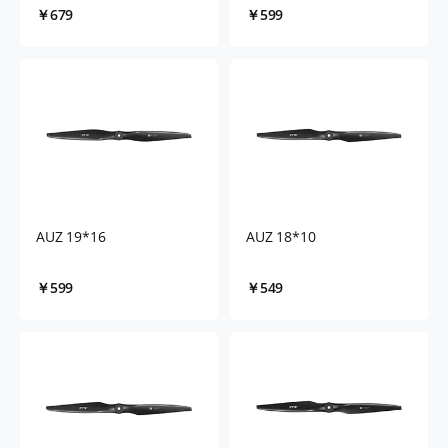
￥679
￥599
AUZ 19*16
AUZ 18*10
￥599
￥549