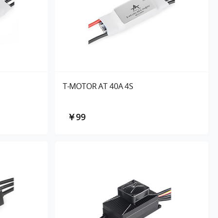
T-MOTOR AT 40A 4S
￥99