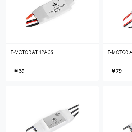
T-MOTOR AT 12A 3S
T-MOTOR A
￥69
￥79