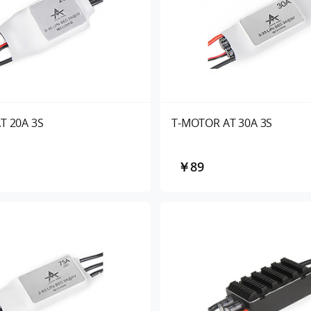
T 20A 3S
T-MOTOR AT 30A 3S
￥89