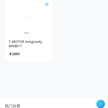
T-MOTOR Antigravity
MN8017
￥2099
热门分类