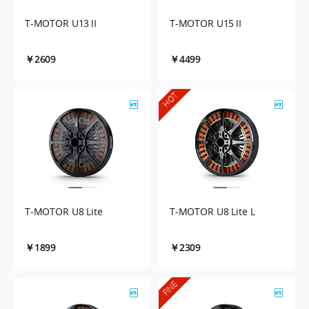
T-MOTOR U13Ⅱ
T-MOTOR U15Ⅱ
￥2609
￥4499
HOT
T-MOTOR U8 Lite
T-MOTOR U8 Lite L
￥1899
￥2309
FINE