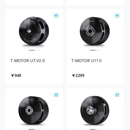
T-MOTOR U7-V2.0
T-MOTOR U11Ⅱ
￥949
￥2299