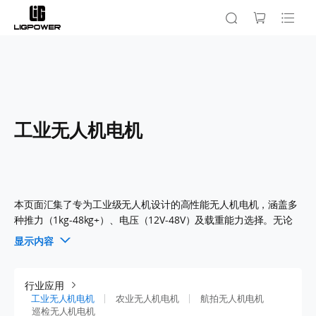
工业无人机电机
本页面汇集了专为工业级无人机设计的高性能无人机电机，涵盖多
种推力（1kg-48kg+）、电压（12V-48V）及载重能力选择。无论
是重载运输、巡检、测绘还是物流等工业场景，您都能在此高效筛
显示内容
选并对比最适合的工业级无人机电机。
T-MOTOR工业无人机电机以高可靠性、高效率和长寿命著称，广
行业应用
泛应用于各类工业无人机项目，助您轻松应对各种严苛工况，实现
工业无人机电机
农业无人机电机
航拍无人机电机
巡检无人机电机
卓越动力与性能表现。