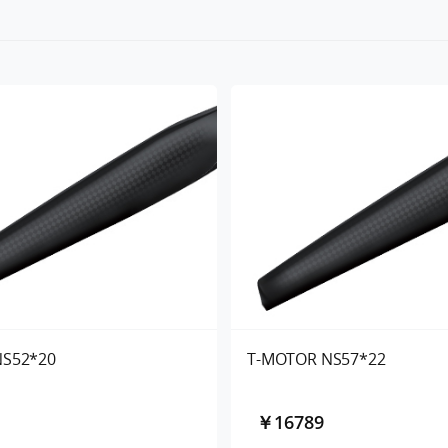
NS52*20
T-MOTOR NS57*22
￥16789