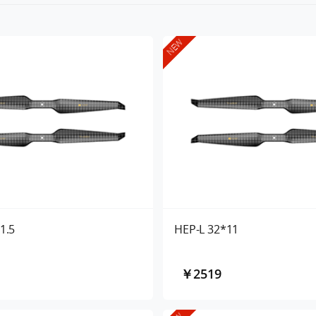
NEW
1.5
HEP-L 32*11
￥2519