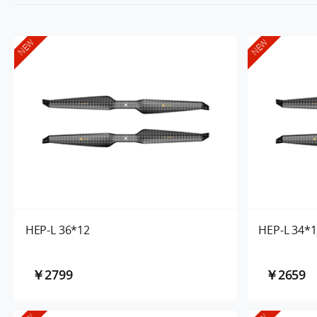
NEW
NEW
HEP-L 36*12
HEP-L 34*1
￥2799
￥2659