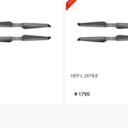
NEW
HEP-L 26*8.8
￥1799