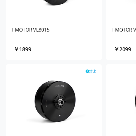
T-MOTOR VL8015
T-MOTOR V
￥1899
￥2099
对比