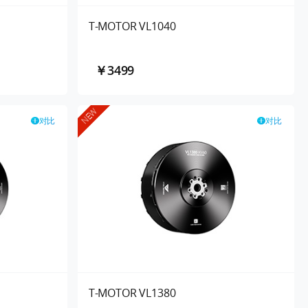
T-MOTOR VL1040
￥3499
NEW
对比
对比
T-MOTOR VL1380