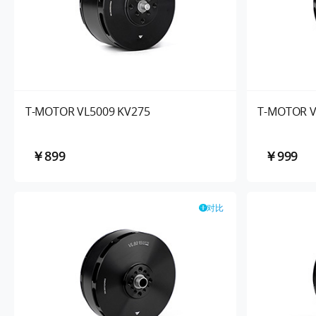
T-MOTOR VL5009 KV275
T-MOTOR V
￥899
￥999
对比