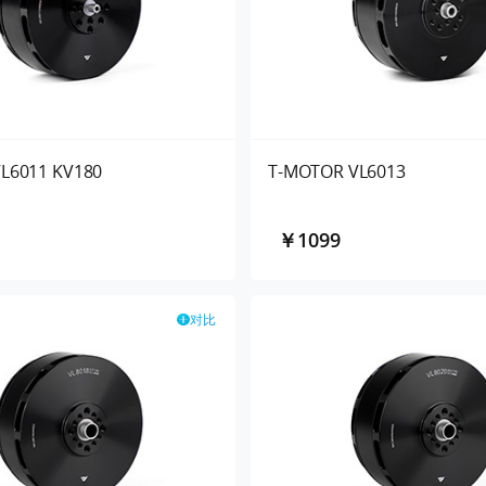
L6011 KV180
T-MOTOR VL6013
￥1099
对比