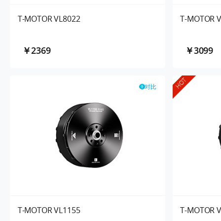
T-MOTOR VL8022
T-MOTOR V
￥2369
￥3099
HOT
对比
T-MOTOR VL1155
T-MOTOR V