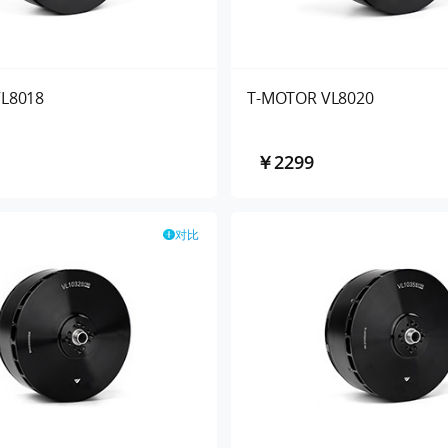
L8018
T-MOTOR VL8020
￥2299
对比