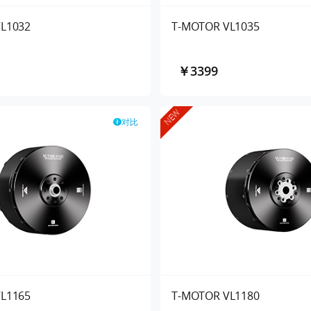
L1032
T-MOTOR VL1035
￥3399
NEW
对比
L1165
T-MOTOR VL1180