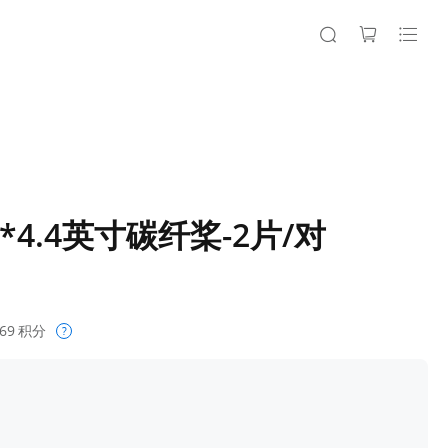
13*4.4英寸碳纤桨-2片/对
69
积分
?