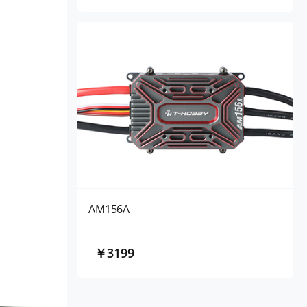
AM156A
￥3199