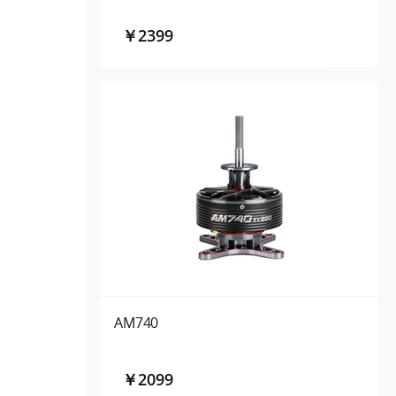
￥2399
AM740
￥2099