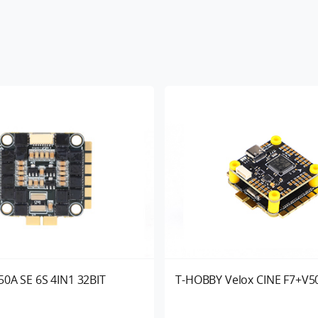
0A SE 6S 4IN1 32BIT
T-HOBBY Velox CINE F7+V