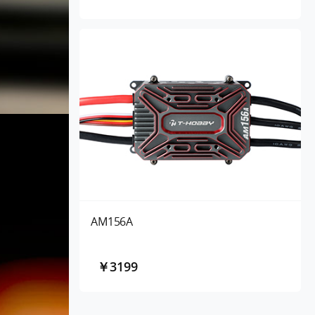
AM156A
￥3199