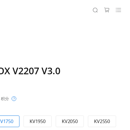
X V2207 V3.0
积分
?
KV1750
KV1950
KV2050
KV2550