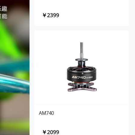
￥2399
AM740
￥2099