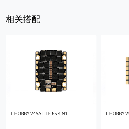
相关搭配
T-HOBBY V45A LITE 6S 4IN1
T-HOBBY V5