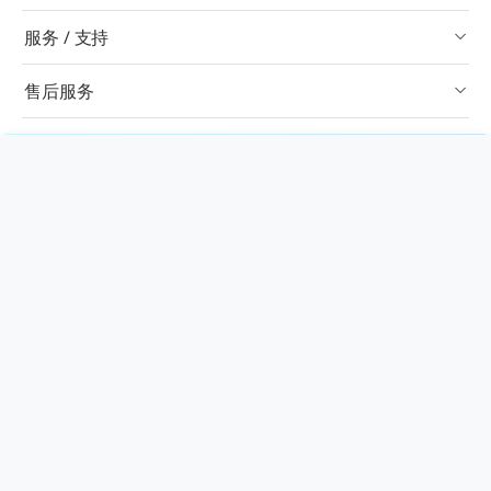
服务 / 支持
售后服务
关于我们
×
对比栏
联系方式
订阅
中文简体
Copyright © 2024-2026 ligpower.com 版权所有，并保留所有权利。
隐私政策
比较选定商品
清空对比栏