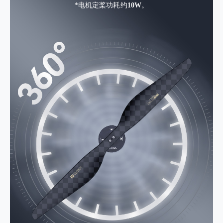
*电机定桨功耗约
10W
。